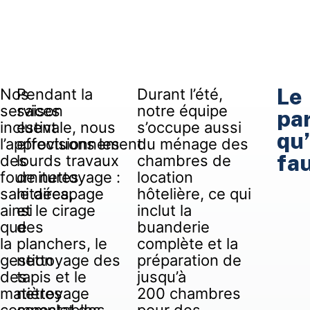
Le
Nos
Pendant la
Durant l’été,
services
saison
notre équipe
pa
incluent
estivale, nous
s’occupe aussi
qu’
l’approvisionnement
effectuons les
du ménage des
fa
des
lourds travaux
chambres de
fournitures
de nettoyage :
location
sanitaires,
le décapage
hôtelière, ce qui
ainsi
et le cirage
inclut la
que
des
buanderie
la
planchers, le
complète et la
gestion
nettoyage des
préparation de
des
tapis et le
jusqu’à
matières
nettoyage
200 chambres
compostables
complet des
pour des