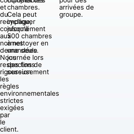
et
chambres.
arrivées de
du
Cela peut
groupe.
recyclage,
impliquer
conformément
jusqu’à
aux
500 chambres
normes
à nettoyer en
demandées.
une seule
Nous
journée lors
respectons
des fins de
rigoureusement
session.
les
règles
environnementales
strictes
exigées
par
le
client.