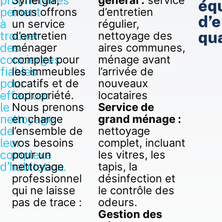
éq
peinent
nous offrons
d’entretien
d’e
à
un service
régulier,
qua
trouver
d’entretien
nettoyage des
des
ménager
aires communes,
concierges
complet pour
ménage avant
fiables
les immeubles
l’arrivée de
pour
locatifs et de
nouveaux
effectuer
copropriété.
locataires
le
Nous prenons
Service de
nettoyage
en charge
grand ménage :
de
l’ensemble de
nettoyage
leur
vos besoins
complet, incluant
complexe
pour un
les vitres, les
d’habitation.
nettoyage
tapis, la
professionnel
désinfection et
qui ne laisse
le contrôle des
pas de trace :
odeurs.
Gestion des